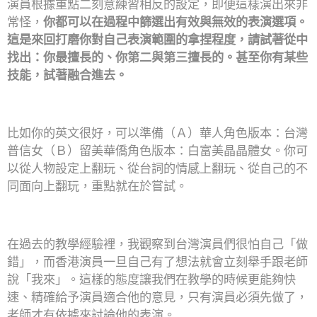
演員根據重點二刻意練習相反的設定，即便這樣演出來非
常怪，
你都可以在過程中篩選出有效與無效的表演選項。
這是來回打磨你對自己表演範圍的拿捏程度，請試著從中
找出：你最擅長的、你第二與第三擅長的。甚至你有某些
技能，試著融合進去。
比如你的英文很好，可以準備（Ａ）華人角色版本：台灣
普信女（Ｂ）留美華僑角色版本：白富美晶晶體女。你可
以從人物設定上翻玩、從台詞的情感上翻玩、從自己的不
同面向上翻玩，重點就在於嘗試。
在過去的教學經驗裡，我觀察到台灣演員們很怕自己「做
錯」，而香港演員一旦自己有了想法就會立刻舉手跟老師
說「我來」。這樣的態度讓我們在教學的時候更能夠快
速、精確給予演員適合他的意見，只有演員必須先做了，
老師才有依據來討論他的表演。