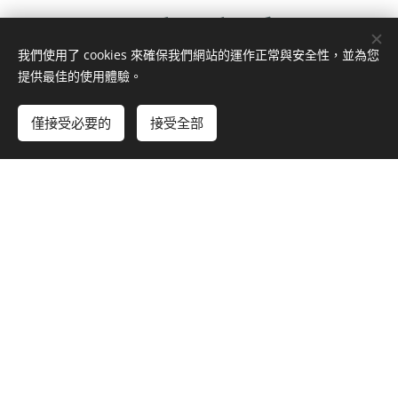
最新文章
我們使用了 cookies 來確保我們網站的運作正常與安全性，並為您
提供最佳的使用體驗。
僅接受必要的
接受全部
台灣最大
周寬柔
從高雄到
【演員生
售票網給
沖繩：
存指南】
2026-06-21
香港創作
2025 APP
掌握「六
臺灣台北
者的行前
Camp 亞
大專業事
人。從事身
貼士
洲製作人
前功
體創作、表
演、動作設
平台工作
課」，讓
2026-06-25
計與舞蹈教
營分享會
你跳脫表
很多香港藝
育相關工
側寫
演焦慮的
團準備來台
作，在社會
自我攻擊
灣演出時，
2026-03-31