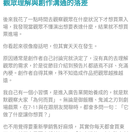
觀眾理解與創作溝通的落差
後來我花了一點時間去觀察觀眾在什麼狀況下才想買票入
場，我發現當觀眾不懂演出想要表達什麼，結果就不想買
票進場。
你看起來很像廢話吧，但其實天天在發生。
原因通常是創作者自己討論完就決定了，沒有真的去理解
觀眾的需求，於是從節目介紹到預告片都語焉不詳、充滿
內梗。創作者自得其樂，殊不知造成作品把觀眾越推越
遠。
我自己有一個小習慣，是進入廣告業開始養成的，就是默
默觀察大家「為何而買」。無論是御飯糰、鬼滅之刃到劇
場戲票，在7-11與在跟朋友閒聊時，都會多問一句：「它
做了什麼讓你想買？」
也不用覺得要重新學銷售好麻煩， 其實你每天都會買東