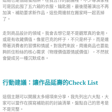
這點也是個甜蜜陷阱，在我合作的劇團裡，不少導演家裡
可是因此囤了五六箱的衣服、鑰匙圈，最後隨著演出不再
加演、補助要求新作品，這些周邊就在搬家時一起丟掉
了。
走到商品設計的領域，我會去想它是不是觀眾真的會用，
或是有收藏價值。像星巴克的杯子，不只是杯子，而是連
帶著消費者的習慣和情感。對我們來說，周邊商品也要能
夠抓住粉絲的核心需求（物理價值跟情感價值），不然就
會變成另一種沉默成本。
行動建議：讓作品延壽的Check List
這個主題可以開展太多細項來分享，我先列出六大點，大
家可以當作在撰寫補助前的討論清單，盤點自己的思考是
不是完整。