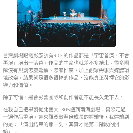
台灣劇場跟電影應該有90%的作品都是「宇宙首演，不會
再演」演出一落幕，作品的生命也就差不多結束。很多團
隊沒有規劃怎麼延續、怎麼推廣，加上觀眾需求與媒體環
境改變，結果就是很多很棒的作品，沒能真正發揮它的影
響力和價值。
除了可惜，還會影響團隊和創作者能不能長久走下去。
在我自己把畢製從北藝大T305搬到南海劇場，實際走過
一遍作品重演，迎來觀眾數翻倍成長的經驗後，我體驗到
的是：「演出結束的那一刻，其實才是第二階段的開
始」。