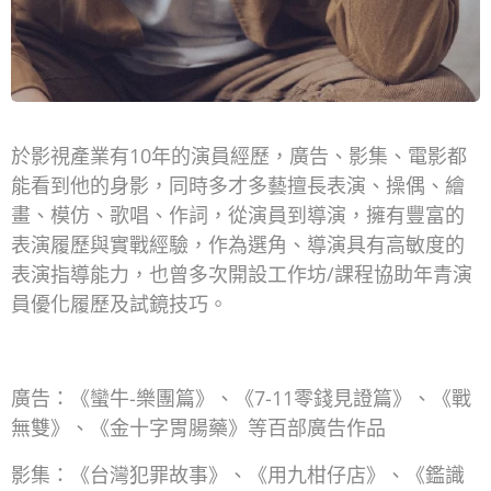
於影視產業有10年的演員經歷，廣告、影集、電影都
能看到他的身影，同時多才多藝擅長表演、操偶、繪
畫、模仿、歌唱、作詞，從演員到導演，擁有豐富的
表演履歷與實戰經驗，作為選角、導演具有高敏度的
表演指導能力，也曾多次開設工作坊/課程協助年青演
員優化履歷及試鏡技巧。
廣告：《蠻牛-樂團篇》、《7-11零錢見證篇》、《戰
無雙》、《金十字胃腸藥》等百部廣告作品
影集：《台灣犯罪故事》、《用九柑仔店》、《鑑識