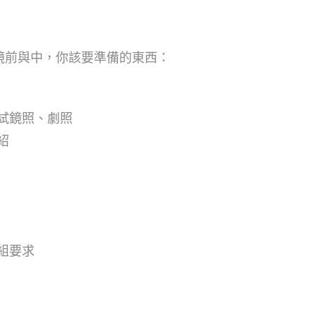
鏡前與中，你該要準備的東西：
試鏡照、劇照
紹
組要求