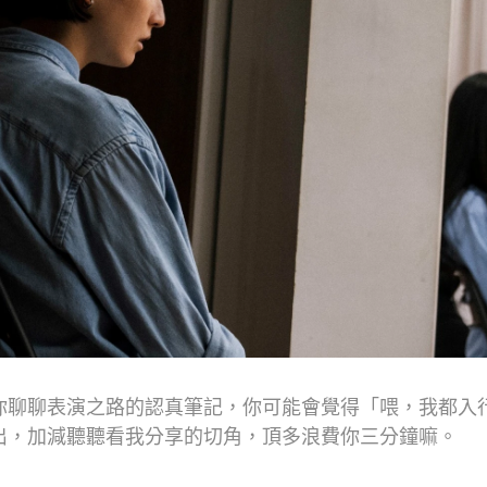
和你聊聊表演之路的認真筆記，你可能會覺得「喂，我都入
出，加減聽聽看我分享的切角，頂多浪費你三分鐘嘛。