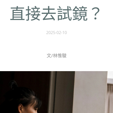
直接去試鏡？
2025-02-10
文/林惟駿