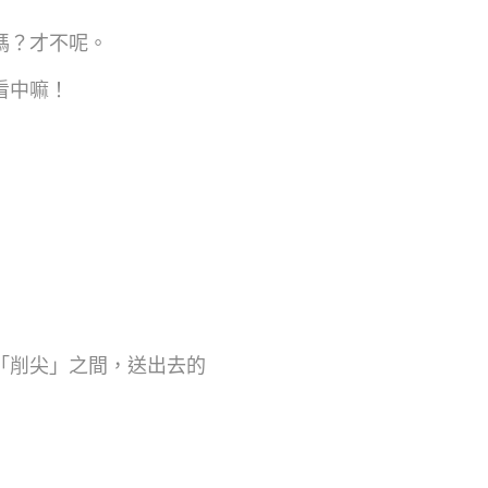
嗎？才不呢。
看中嘛！
「削尖」之間，送出去的