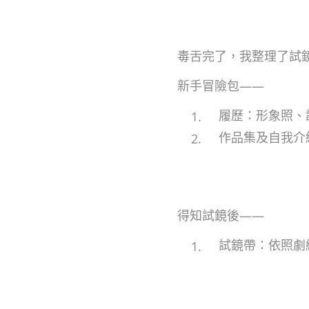
毒舌完了，我整理了試
新手冒險包——
履歷：形象照、
作品集及自我介
得知試鏡後——
試鏡帶：依照劇