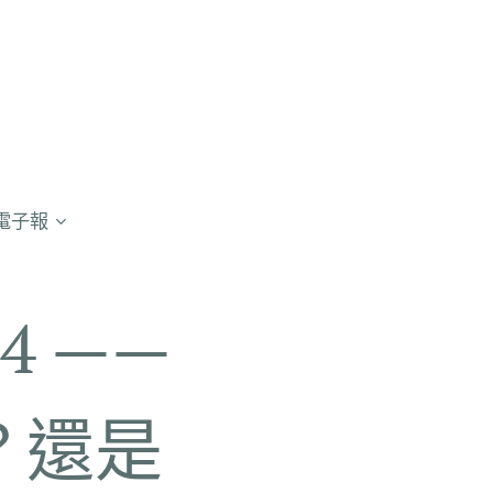
電子報
4 ——
？還是